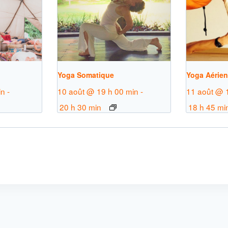
Yoga Somatique
Yoga Aérie
in
-
10 août @ 19 h 00 min
-
11 août @ 
20 h 30 min
18 h 45 mi