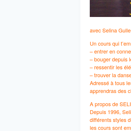
avec Selina Gulle
Un cours qui t’em
– entrer en conne
– bouger depuis 
– ressentir les él
– trouver la danse
Adressé à tous les
apprendras des ch
A propos de SEL
Depuis 1996, Seli
différents style
les cours sont em