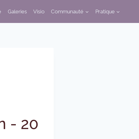
e
Galeries
Visio
Communauté
Pratique
n
-
20