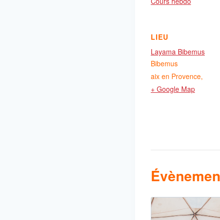
Cours hebdo
LIEU
Layama Bibemus
Bibemus
aix en Provence
,
+ Google Map
Évènement