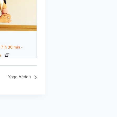
n
17 h 30 min
-
n
Yoga Aérien