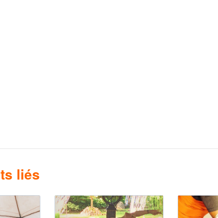
s liés