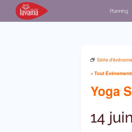
Aller
Planning
au
contenu
Série d'événeme
« Tout Évènement
Yoga S
14 jui