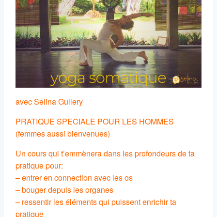
avec Selina Gullery
PRATIQUE SPECIALE POUR LES HOMMES
(femmes aussi bienvenues)
Un cours qui t’emmènera dans les profondeurs de ta
pratique pour:
– entrer en connection avec les os
– bouger depuis les organes
– ressentir les éléments qui puissent enrichir ta
pratique