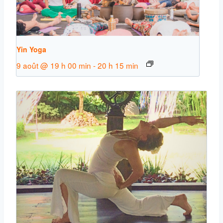
Yin Yoga
9 août @ 19 h 00 min
-
20 h 15 min