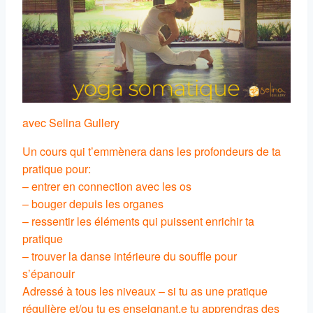
avec Selina Gullery
Un cours qui t’emmènera dans les profondeurs de ta
pratique pour:
– entrer en connection avec les os
– bouger depuis les organes
– ressentir les éléments qui puissent enrichir ta
pratique
– trouver la danse intérieure du souffle pour
s’épanouir
Adressé à tous les niveaux – si tu as une pratique
régulière et/ou tu es enseignant.e tu apprendras des