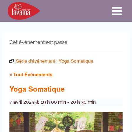
Aller
au
contenu
Cet évènement est passé.
Série d'événement :
Yoga Somatique
« Tout Évènements
Yoga Somatique
7 avril 2025 @ 19 h 00 min
-
20 h 30 min