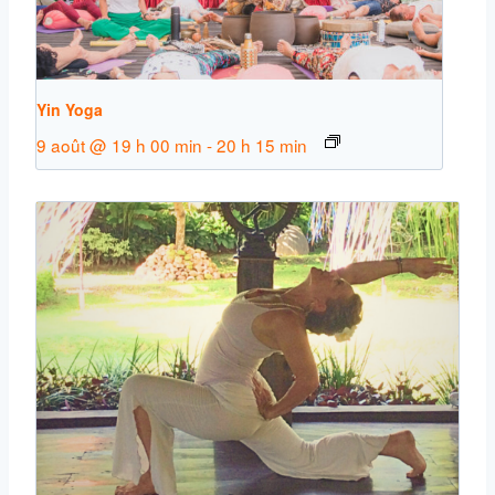
Yin Yoga
9 août @ 19 h 00 min
-
20 h 15 min