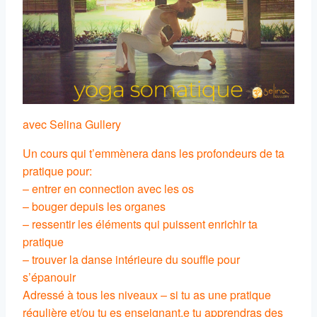
avec Selina Gullery
Un cours qui t’emmènera dans les profondeurs de ta
pratique pour:
– entrer en connection avec les os
– bouger depuis les organes
– ressentir les éléments qui puissent enrichir ta
pratique
– trouver la danse intérieure du souffle pour
s’épanouir
Adressé à tous les niveaux – si tu as une pratique
régulière et/ou tu es enseignant.e tu apprendras des