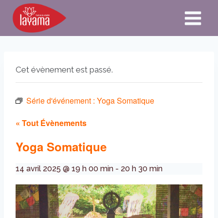
Aller
au
contenu
Cet évènement est passé.
Série d'événement :
Yoga Somatique
« Tout Évènements
Yoga Somatique
14 avril 2025 @ 19 h 00 min
-
20 h 30 min