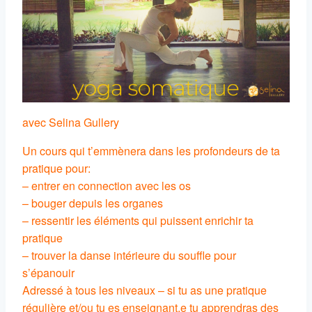
avec Selina Gullery
Un cours qui t’emmènera dans les profondeurs de ta
pratique pour:
– entrer en connection avec les os
– bouger depuis les organes
– ressentir les éléments qui puissent enrichir ta
pratique
– trouver la danse intérieure du souffle pour
s’épanouir
Adressé à tous les niveaux – si tu as une pratique
régulière et/ou tu es enseignant.e tu apprendras des