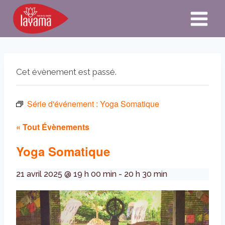
Aller
au
contenu
Cet évènement est passé.
Série d'événement :
Yoga Somatique
« Tout Évènements
Yoga Somatique
21 avril 2025 @ 19 h 00 min
-
20 h 30 min