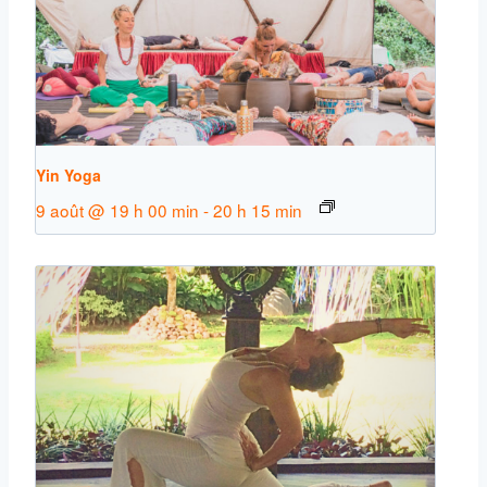
Yin Yoga
9 août @ 19 h 00 min
-
20 h 15 min