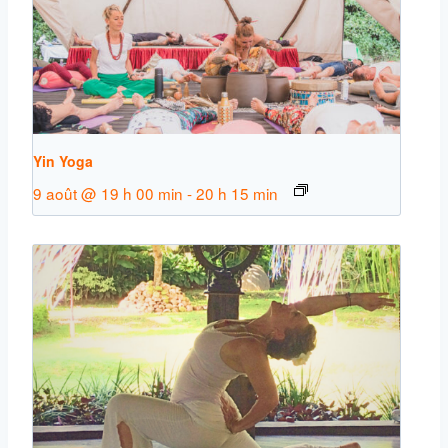
Yin Yoga
9 août @ 19 h 00 min
-
20 h 15 min