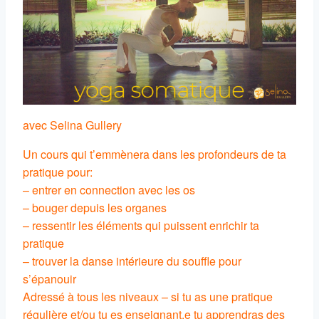
avec Selina Gullery
Un cours qui t’emmènera dans les profondeurs de ta
pratique pour:
– entrer en connection avec les os
– bouger depuis les organes
– ressentir les éléments qui puissent enrichir ta
pratique
– trouver la danse intérieure du souffle pour
s’épanouir
Adressé à tous les niveaux – si tu as une pratique
régulière et/ou tu es enseignant.e tu apprendras des