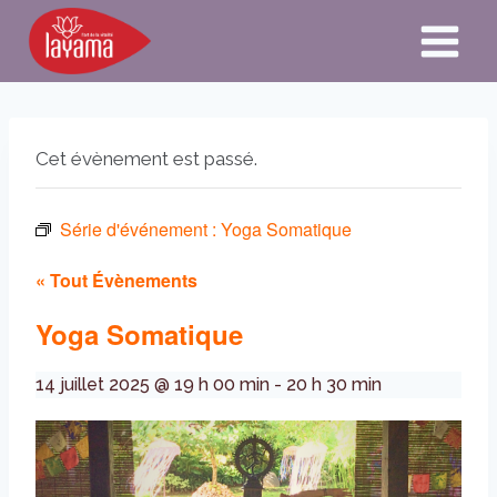
Aller
au
contenu
Cet évènement est passé.
Série d'événement :
Yoga Somatique
« Tout Évènements
Yoga Somatique
14 juillet 2025 @ 19 h 00 min
-
20 h 30 min