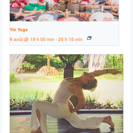
Yin Yoga
9 août @ 19 h 00 min
-
20 h 15 min