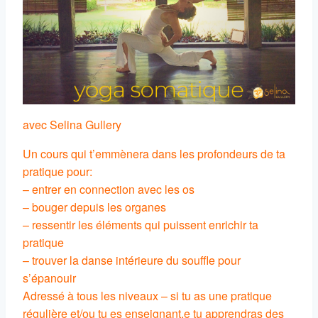
avec Selina Gullery
Un cours qui t’emmènera dans les profondeurs de ta
pratique pour:
– entrer en connection avec les os
– bouger depuis les organes
– ressentir les éléments qui puissent enrichir ta
pratique
– trouver la danse intérieure du souffle pour
s’épanouir
Adressé à tous les niveaux – si tu as une pratique
régulière et/ou tu es enseignant.e tu apprendras des