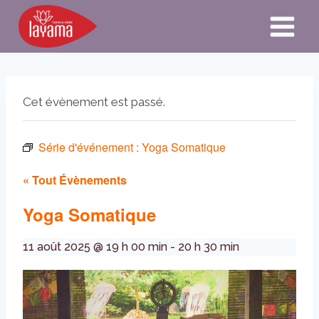
Aller
au
contenu
Cet évènement est passé.
Série d'événement :
Yoga Somatique
« Tout Évènements
Yoga Somatique
11 août 2025 @ 19 h 00 min
-
20 h 30 min