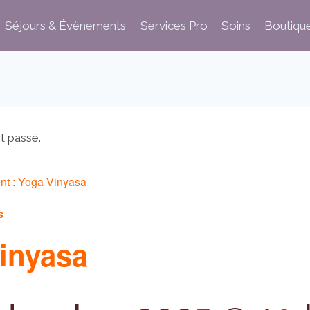
Séjours & Évènements
Services Pro
Soins
Boutiqu
t passé.
nt :
Yoga Vinyasa
s
inyasa