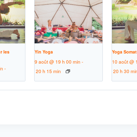
r les
Yin Yoga
Yoga Somat
9 août @ 19 h 00 min
-
10 août @ 
in
-
20 h 15 min
20 h 30 mi