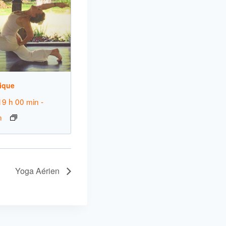
ique
19 h 00 min
-
n
Yoga Aérien