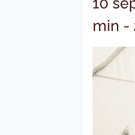
10 se
min
-