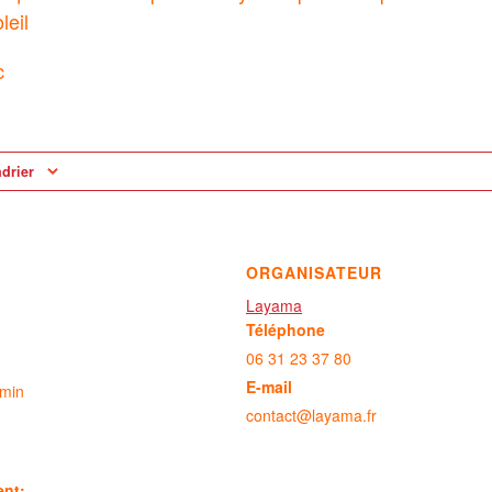
leil
c
ndrier
ORGANISATEUR
Layama
Téléphone
06 31 23 37 80
E-mail
 min
contact@layama.fr
ent: