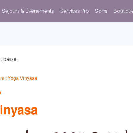
Séjours & Évènements
Services Pro
Soins
Boutiqu
t passé.
nt :
Yoga Vinyasa
s
inyasa