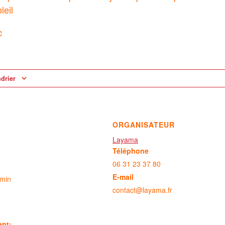
leil
c
ndrier
ORGANISATEUR
Layama
Téléphone
06 31 23 37 80
E-mail
 min
contact@layama.fr
ent: