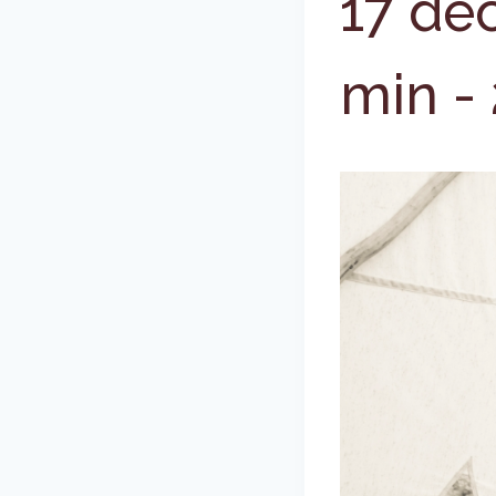
17 dé
min
-