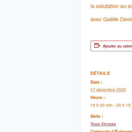
la salutation au so
avec Gaëlle Devi
Ajouter au cale
DÉTAILS
Date :
17 décembre 2025
Heure :
19 h 00 min - 20 h 15
Série :
Yoga Vinyasa
Catégorie d’Évènem