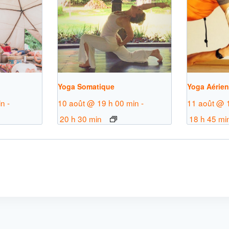
Yoga Somatique
Yoga Aérie
in
-
10 août @ 19 h 00 min
-
11 août @ 
20 h 30 min
18 h 45 mi