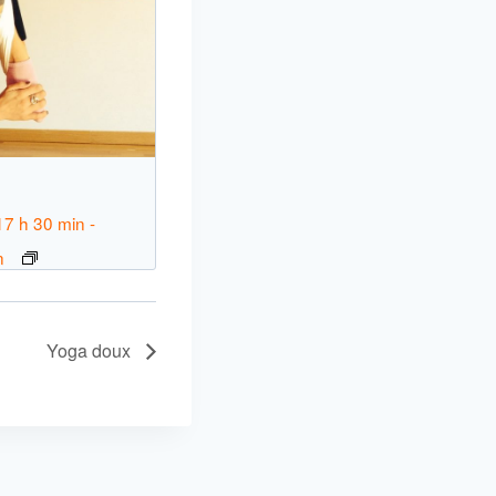
n
17 h 30 min
-
n
Yoga doux