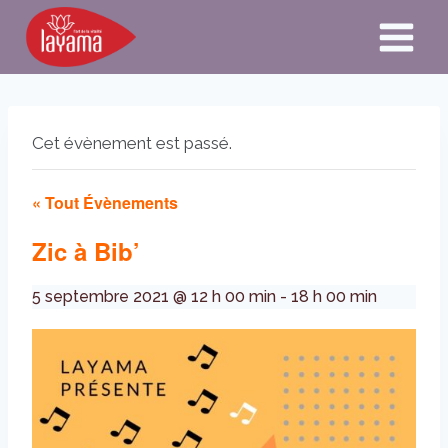
Aller
au
contenu
Cet évènement est passé.
« Tout Évènements
Zic à Bib’
5 septembre 2021 @ 12 h 00 min
-
18 h 00 min