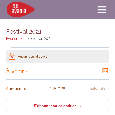
Aller
au
contenu
Festival 2021
Évènements
Festival 2021
Évènements
Aucun résultat trouvé.
Notice
À venir
Naviga
Nav
Liste
par
Sélectionnez
de
consult
une
Évènements
Aujourd’hui
suivants
Évènements
précédents
vue
date.
Év
S’abonner au calendrier