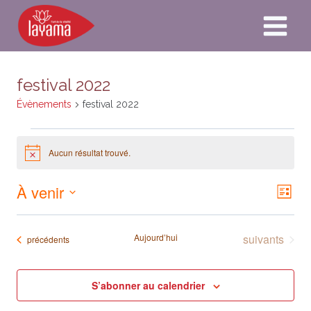
Aller
au
contenu
festival 2022
Évènements
festival 2022
Évènements
Aucun résultat trouvé.
Notice
À venir
Naviga
Nav
Liste
par
Sélectionnez
de
consult
une
Évènements
Aujourd’hui
suivants
Évènements
précédents
vue
date.
Év
S’abonner au calendrier