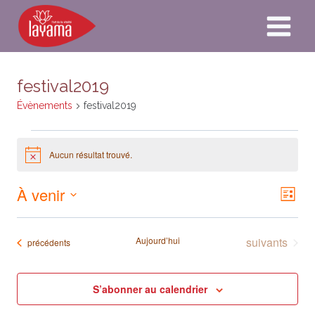
Aller
au
contenu
festival2019
Évènements
festival2019
Évènements
Aucun résultat trouvé.
Notice
À venir
Naviga
Nav
Liste
par
Sélectionnez
de
consult
une
Évènements
Aujourd’hui
suivants
Évènements
précédents
vue
date.
Év
S’abonner au calendrier