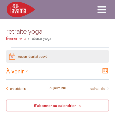
Aller
au
contenu
retraite yoga
Évènements
retraite yoga
Évènements
Aucun résultat trouvé.
Notice
À venir
Naviga
Nav
Liste
par
Sélectionnez
de
consult
une
Évènements
Aujourd’hui
suivants
Évènements
précédents
vue
date.
Év
S’abonner au calendrier