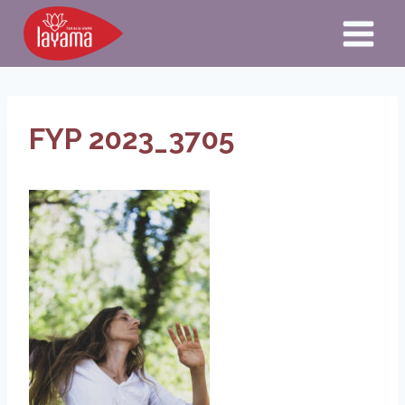
Aller
au
contenu
FYP 2023_3705