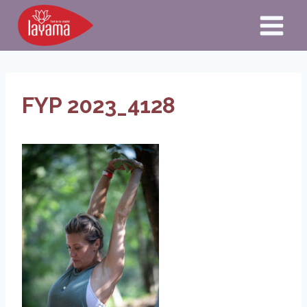
Aller
au
contenu
FYP 2023_4128