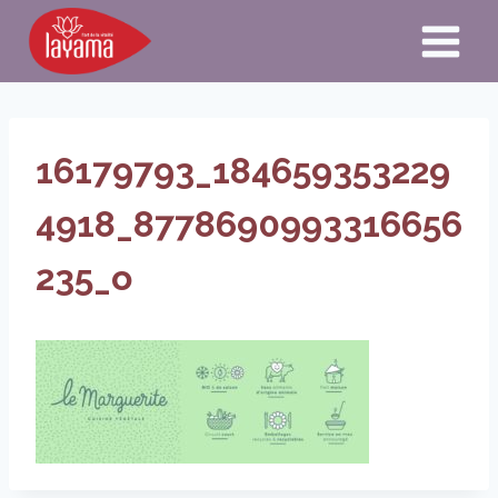
Aller
au
contenu
16179793_184659353229
4918_8778690993316656
235_o