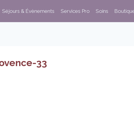
Séjours & Évènements
Services Pro
Soins
Boutiqu
rovence-33