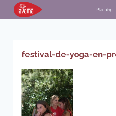
Aller
Planning
au
contenu
festival-de-yoga-en-p