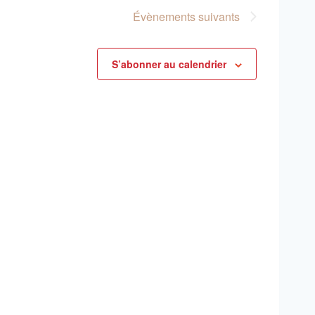
consu
Évènements
suivants
S’abonner au calendrier