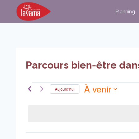
Aller
Planning
au
contenu
Parcours bien-être dan
À venir
Évènements
Aujourd’hui
Sélectionnez
la
date