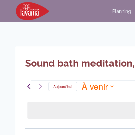
Aller
Planning
au
contenu
Sound bath meditation, b
À venir
Évènements
Aujourd’hui
Sélectionnez
la
date