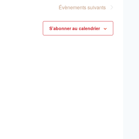
consu
Évènements
suivants
S’abonner au calendrier