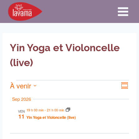
Aller
au
contenu
Yin Yoga et Violoncelle
(live)
À venir
Évènements
Navigat
Navi
Résum
par
Sélectionnez
de
Sep 2026
consulta
la
vue
19 h 00 min
-
21 h 00 min
date
VEN
11
Yin Yoga et Violoncelle (live)
Évè