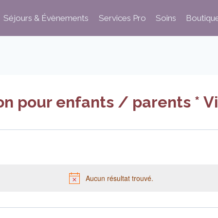
Séjours & Évènements
Services Pro
Soins
Boutiqu
ion pour enfants / parents * V
Aucun résultat trouvé.
Notice