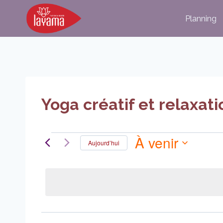
Aller
Planning
au
contenu
Yoga créatif et relaxat
À venir
Évènements
Aujourd’hui
Sélectionnez
la
date