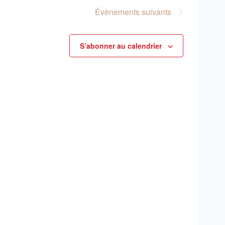
consu
Évènements
suivants
S’abonner au calendrier