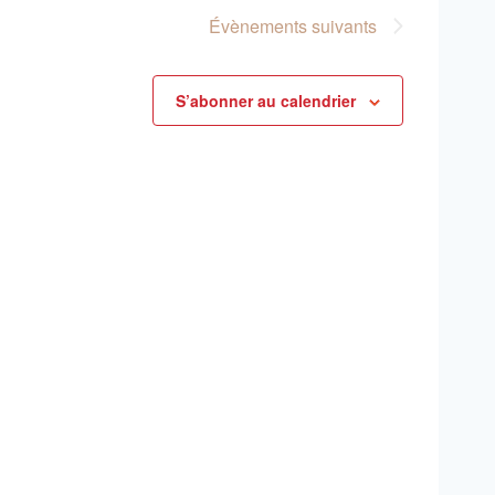
consu
Évènements
suivants
S’abonner au calendrier