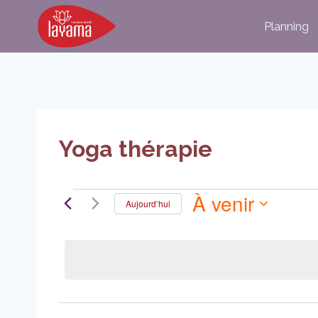
Aller
Planning
au
contenu
Yoga thérapie
À venir
Évènements
Aujourd’hui
Sélectionnez
la
date