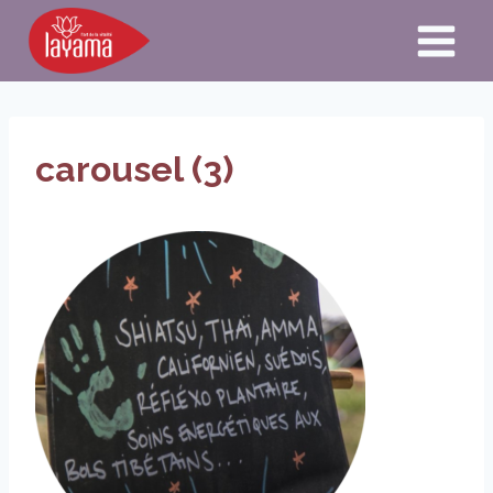
Aller
au
contenu
carousel (3)