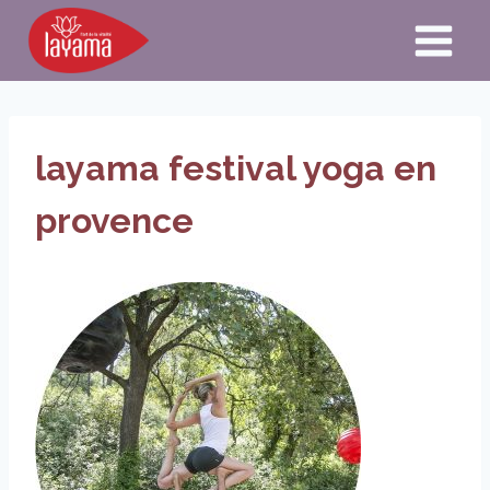
Aller
au
contenu
layama festival yoga en
provence