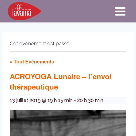
Aller
au
contenu
Cet évènement est passé.
« Tout Évènements
ACROYOGA Lunaire – l’envol
thérapeutique
13 juillet 2019 @ 19 h 15 min
-
20 h 30 min