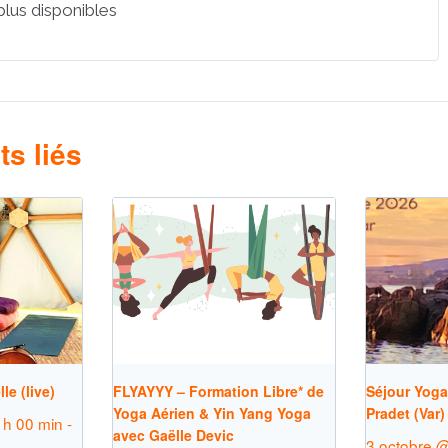
 plus disponibles
s liés
le (live)
FLYAYYY – Formation Libre* de
Séjour Yoga
Yoga Aérien & Yin Yang Yoga
Pradet (Var)
 h 00 min
-
avec Gaëlle Devic
3 octobre @