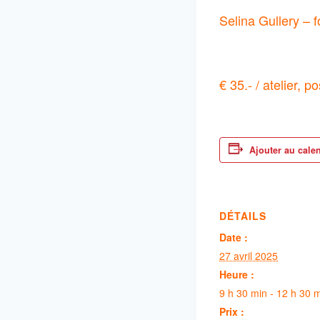
Selina Gullery – 
€ 35.- / atelier, 
Ajouter au cale
DÉTAILS
Date :
27 avril 2025
Heure :
9 h 30 min - 12 h 30 
Prix :