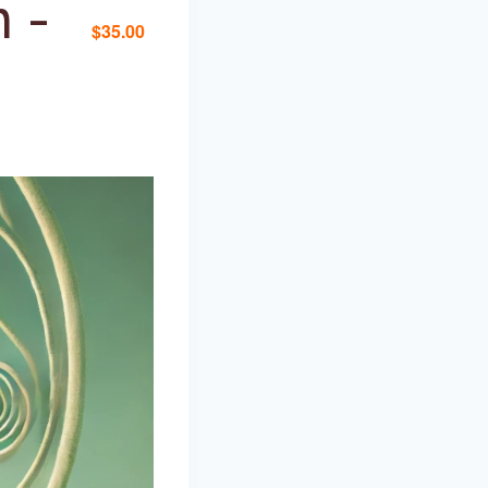
n
-
$35.00