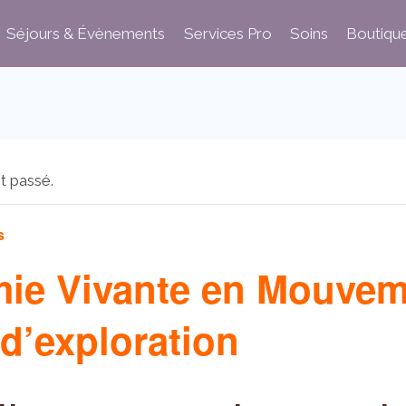
Séjours & Évènements
Services Pro
Soins
Boutiqu
t passé.
s
ie Vivante en Mouvem
 d’exploration