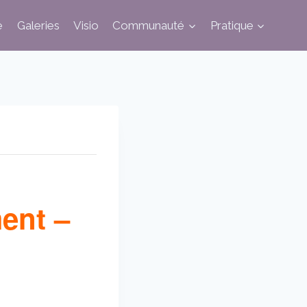
e
Galeries
Visio
Communauté
Pratique
ent –