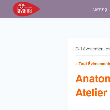
Aller
Planning
au
contenu
Cet évènement es
« Tout Évènement
Anatom
Atelier