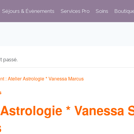
Séjours & Évènements
Services Pro
Soins
Boutiqu
t passé.
nt :
Atelier Astrologie * Vanessa Marcus
s
r Astrologie * Vanessa 
s