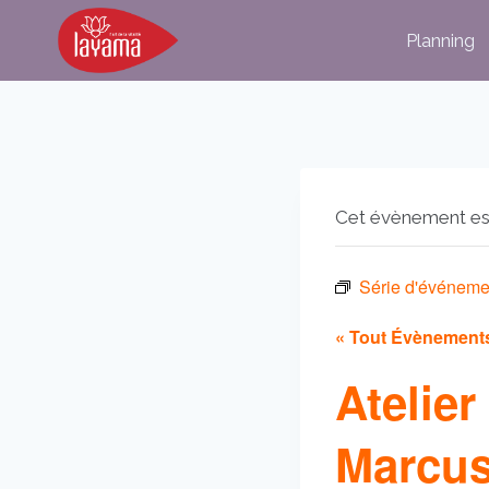
Aller
Planning
au
contenu
Cet évènement es
Série d'événeme
« Tout Évènement
Atelie
Marcu