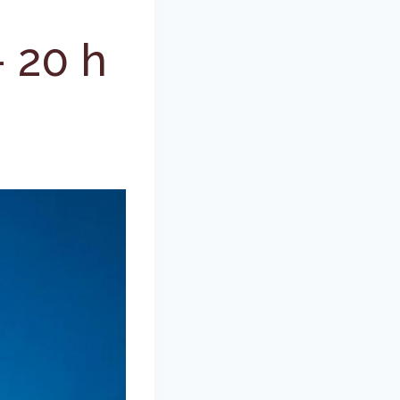
-
20 h