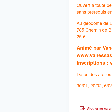
Ouvert à toute p
sans prérequis en
Au géodome de 
785 Chemin de B
25 €
Animé par Van
www.vanessas
Inscriptions 
Dates des atelier
30/01, 20/02, 6/0
Ajouter au cale