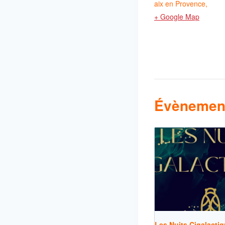
aix en Provence
,
+ Google Map
Évènement
Les Nuits Cigalactiq