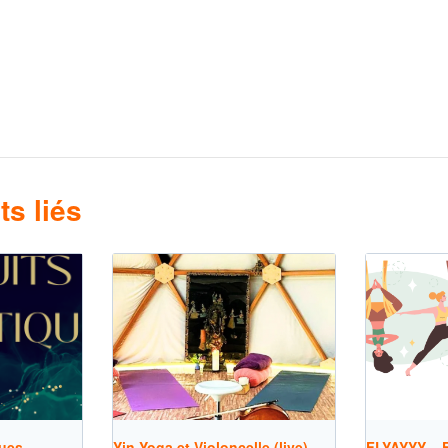
s liés
ues –
Yin Yoga et Violoncelle (live)
FLYAYYY – F