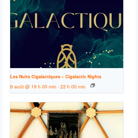
Les Nuits Cigalactiques – Cigalactic Nights
8 août @ 19 h 00 min
-
22 h 00 min