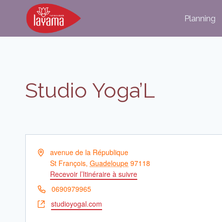
Aller
Planning
au
contenu
Studio Yoga’L
Adresse
avenue de la République
St François
,
Guadeloupe
97118
Recevoir l’Itinéraire à suivre
Téléphone
0690979965
Site
studioyogal.com
web