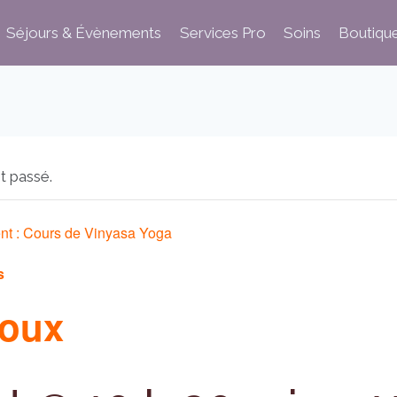
Séjours & Évènements
Services Pro
Soins
Boutiqu
t passé.
nt :
Cours de Vinyasa Yoga
s
doux