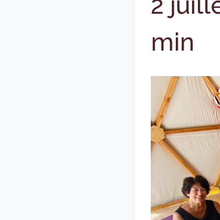
2 juil
min