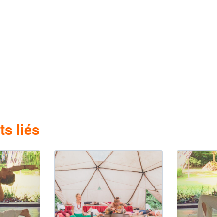
s liés