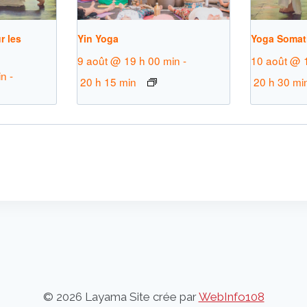
r les
Yin Yoga
Yoga Somat
9 août @ 19 h 00 min
-
10 août @ 
in
-
20 h 15 min
20 h 30 mi
© 2026 Layama Site crée par
WebInfo108