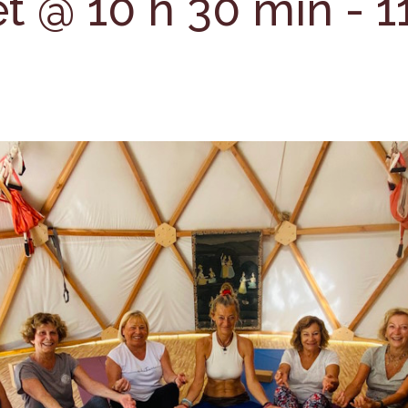
let @ 10 h 30 min
-
1