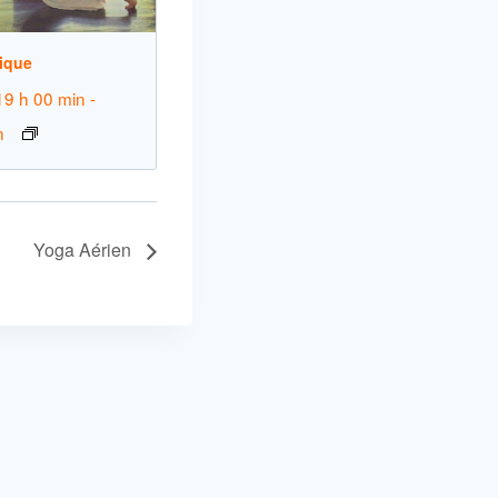
ique
19 h 00 min
-
n
Yoga Aérien