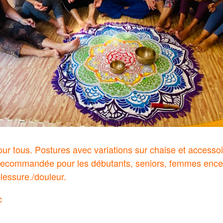
ur tous. Postures avec variations sur chaise et accessoi
 recommandée pour les débutants, seniors, femmes encei
lessure./douleur.
c