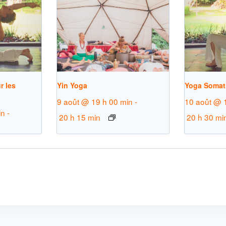
r les
Yin Yoga
Yoga Somat
9 août @ 19 h 00 min
-
10 août @ 
in
-
20 h 15 min
20 h 30 mi