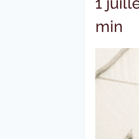
1 juil
min