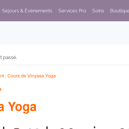
Séjours & Évènements
Services Pro
Soins
Boutiqu
t passé.
nt :
Cours de Vinyasa Yoga
s
a Yoga