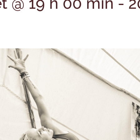
let @ 19 h 00 min
-
2