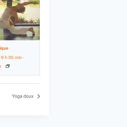
ique
19 h 00 min
-
n
Yoga doux