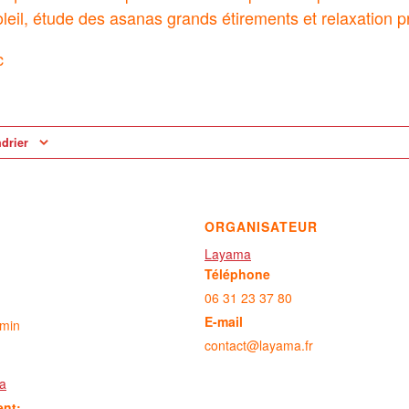
soleil, étude des asanas grands étirements et relaxation 
c
ndrier
ORGANISATEUR
Layama
Téléphone
06 31 23 37 80
E-mail
 min
contact@layama.fr
a
ent: