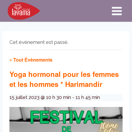
Aller
au
contenu
Cet évènement est passé.
« Tout Évènements
Yoga hormonal pour les femmes
et les hommes * Harimandir
15 juillet 2023 @ 10 h 30 min
-
11 h 45 min