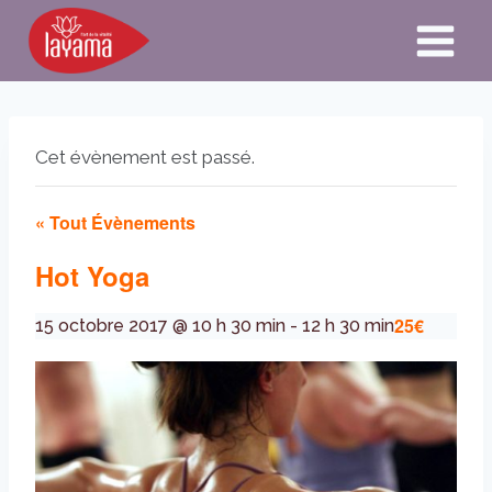
Aller
au
contenu
Cet évènement est passé.
« Tout Évènements
Hot Yoga
25€
15 octobre 2017 @ 10 h 30 min
-
12 h 30 min