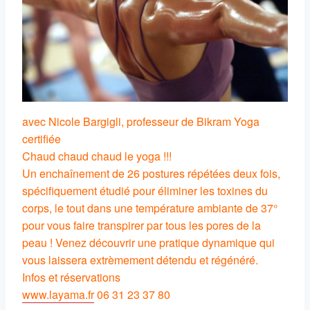
avec Nicole Bargigli, professeur de Bikram Yoga
certifiée
Chaud chaud chaud le yoga !!!
Un enchaînement de 26 postures répétées deux fois,
spécifiquement étudié pour éliminer les toxines du
corps, le tout dans une température ambiante de 37°
pour vous faire transpirer par tous les pores de la
peau ! Venez découvrir une pratique dynamique qui
vous laissera extrèmement détendu et régénéré.
Infos et réservations
www.layama.fr
06 31 23 37 80