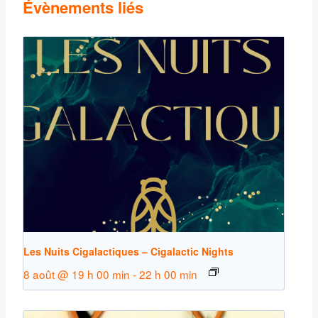
Évènements liés
Les Nuits Cigalactiques – Cigalactic Nights
8 août @ 19 h 00 min
-
22 h 00 min