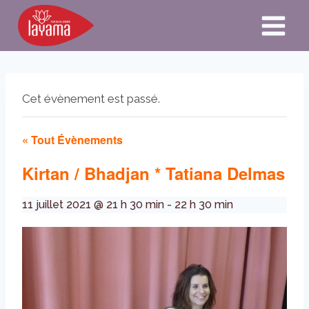
Aller
au
contenu
Cet évènement est passé.
« Tout Évènements
Kirtan / Bhadjan * Tatiana Delmas
11 juillet 2021 @ 21 h 30 min
-
22 h 30 min