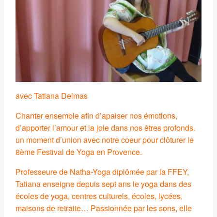
avec Tatiana Delmas
Chanter ensemble afin d’apaiser nos émotions,
d’apporter l’amour et la joie dans nos êtres profonds.
un moment d’union avec notre coeur pour clôturer le
8ème Festival de Yoga en Provence.
Professeure de Natha-Yoga diplômée par la FFEY,
Tatiana enseigne depuis sept ans le yoga dans des
écoles de yoga, centres culturels, écoles, lycées,
maisons de retraite… Passionnée par les sons, elle