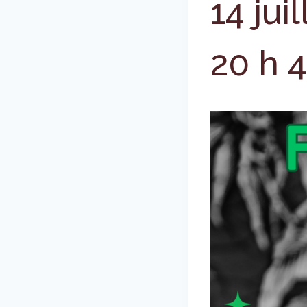
14 jui
20 h 