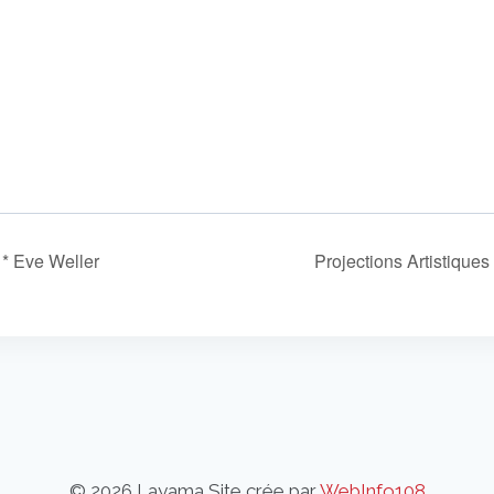
* Eve Weller
Projections Artistique
© 2026 Layama Site crée par
WebInfo108