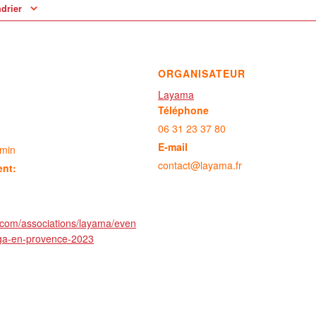
ndrier
ORGANISATEUR
Layama
Téléphone
06 31 23 37 80
E-mail
 min
contact@layama.fr
ent:
.com/associations/layama/even
oga-en-provence-2023