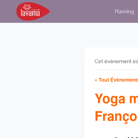
Aller
Planning
au
contenu
Cet évènement es
« Tout Évènement
Yoga m
Franço