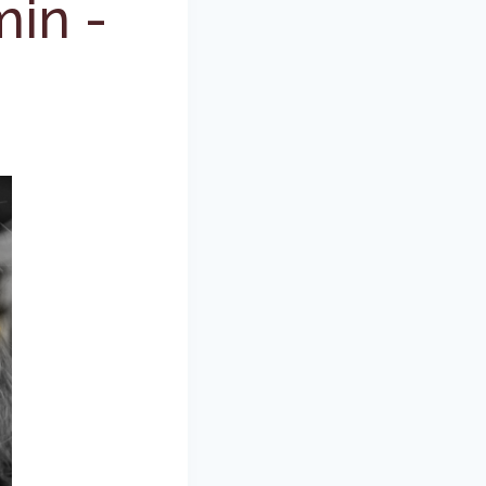
min
-