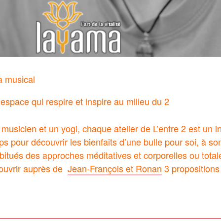
a musical
espace qui respire et inspire au milieu du 2
 musicien et un yogi, chaque atelier de L’entre 2 est un i
ps pour découvrir les bienfaits d’une bulle pour soi, à s
Habitués des approches méditatives et corporelles ou tota
ouvrir auprès de
Jean-François et Ronan
3 propositions 