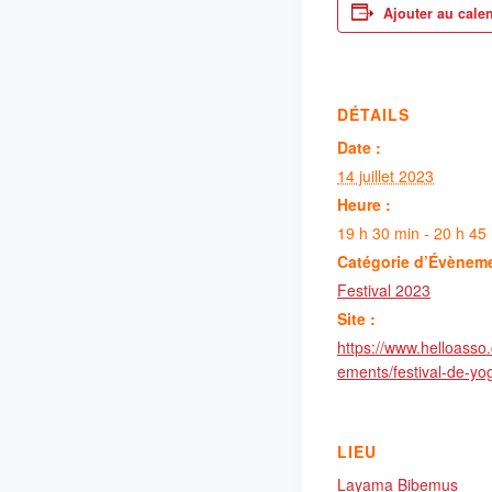
Ajouter au cale
DÉTAILS
Date :
14 juillet 2023
Heure :
19 h 30 min - 20 h 45
Catégorie d’Évènem
Festival 2023
Site :
https://www.helloasso
ements/festival-de-y
LIEU
Layama Bibemus