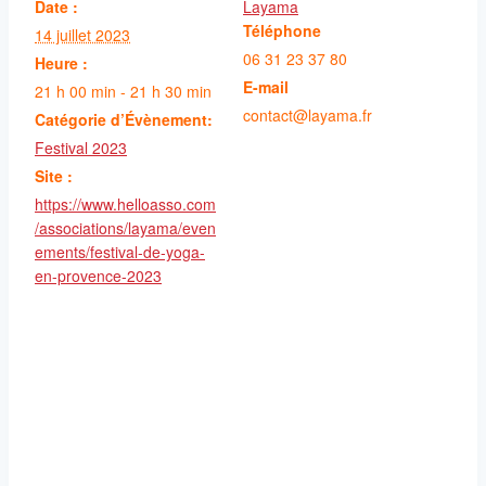
Date :
Layama
Téléphone
14 juillet 2023
06 31 23 37 80
Heure :
E-mail
21 h 00 min - 21 h 30 min
contact@layama.fr
Catégorie d’Évènement:
Festival 2023
Site :
https://www.helloasso.com
/associations/layama/even
ements/festival-de-yoga-
en-provence-2023