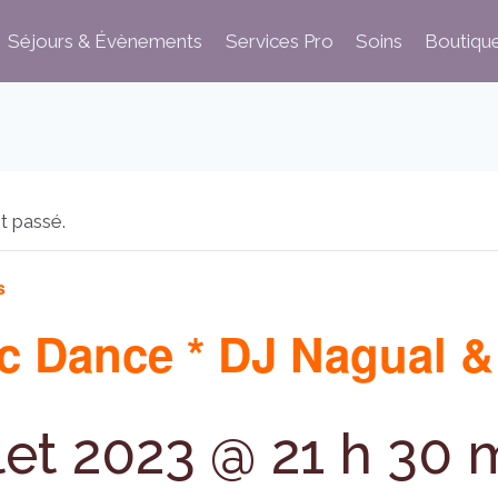
Séjours & Évènements
Services Pro
Soins
Boutiqu
t passé.
s
ic Dance * DJ Nagual &
llet 2023 @ 21 h 30 