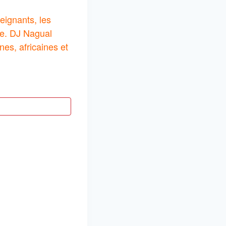
seignants, les
me. DJ Nagual
es, africaines et