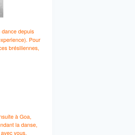
c dance depuis
experience). Pour
ces brésiliennes,
nsuite à Goa,
endant la danse,
r avec vous,