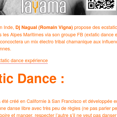
en Inde,
propose des ecstati
Dj Nagual (Romain Vigna)
s les Alpes Maritimes via son groupe FB (extatic dance 
us concoctera un mix électro tribal chamanique aux influen
ennes.
xtatic dance expérience
tic Dance :
a été créé en Californie à San Francisco et développée e
t une danse libre avec très peu de règles (ne pas parler p
boire et manger, respecter l’autre s’il ne veut pas danse