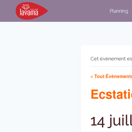
Aller
Planning
au
contenu
Cet évènement es
« Tout Évènement
Ecstat
14 jui