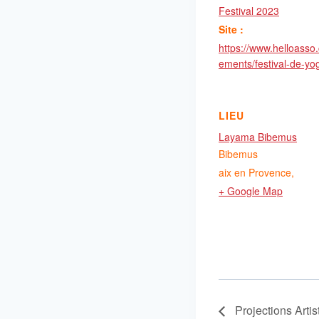
Festival 2023
Site :
https://www.helloasso
ements/festival-de-y
LIEU
Layama Bibemus
Bibemus
aix en Provence
,
+ Google Map
Projections Artis