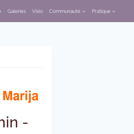
e
Galeries
Visio
Communauté
Pratique
 Marija
min
-