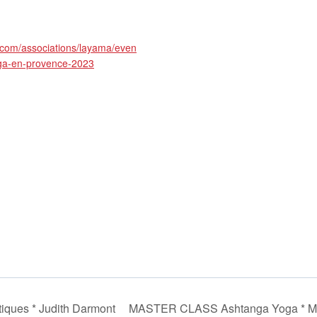
.com/associations/layama/even
oga-en-provence-2023
tiques * Judith Darmont
MASTER CLASS Ashtanga Yoga * Ma