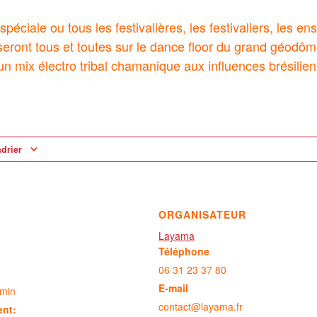
spéciale ou tous les festivalières, les festivaliers, les en
eront tous et toutes sur le dance floor du grand géodô
n mix électro tribal chamanique aux influences brésilienn
ndrier
ORGANISATEUR
Layama
Téléphone
06 31 23 37 80
E-mail
 min
contact@layama.fr
ent: