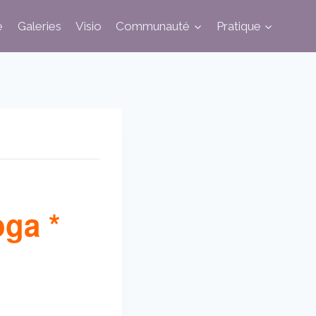
e
Galeries
Visio
Communauté
Pratique
ga *