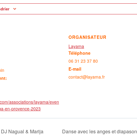
ndrier
ORGANISATEUR
Layama
Téléphone
06 31 23 37 80
E-mail
min
contact@layama.fr
ent:
.com/associations/layama/even
oga-en-provence-2023
 DJ Nagual & Marija
Danse avec les anges et diapasons