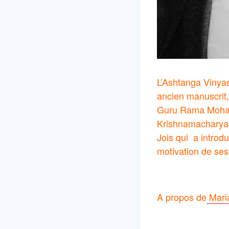
L’Ashtanga Vinyas
ancien manuscrit,
Guru Rama Mohan 
Krishnamacharya 
Jois qui a introd
motivation de ses
A propos de
Mari