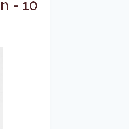
in
-
10