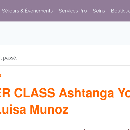
Séjours & Évènements
Services Pro
Soins
Boutiqu
t passé.
s
R CLASS Ashtanga Yo
Luisa Munoz