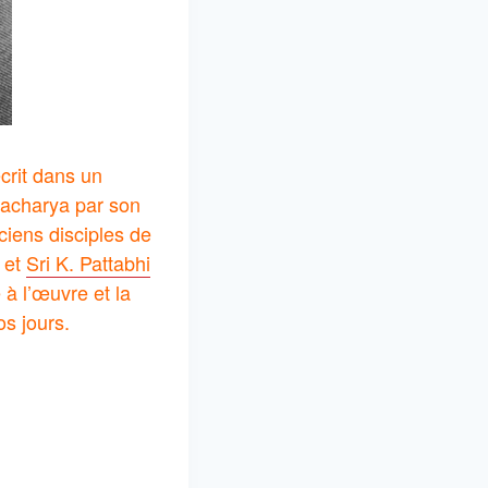
crit dans un
macharya par son
iens disciples de
et
Sri K. Pattabhi
à l’œuvre et la
os jours.