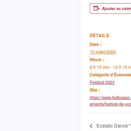
Ajouter au cale
DÉTAILS
Date :
15 juillet 2023
Heure :
8 h 15 min - 10 h 15 
Catégorie d’Évènem
Festival 2023
Site :
https://www.helloasso
ements/festival-de-y
Ecstatic Dance *