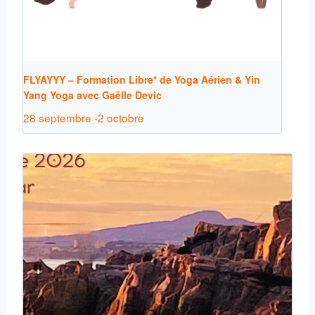
FLYAYYY – Formation Libre* de Yoga Aérien & Yin
Yang Yoga avec Gaëlle Devic
28 septembre
-
2 octobre