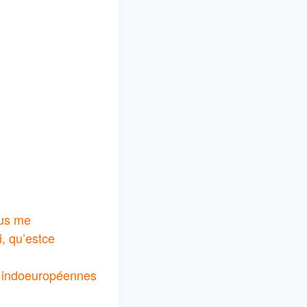
ous me
i, qu’estce
s indoeuropéennes