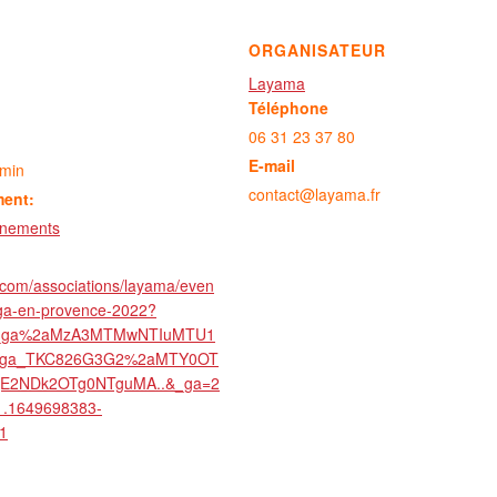
ORGANISATEUR
Layama
Téléphone
06 31 23 37 80
E-mail
 min
contact@layama.fr
ment:
enements
.com/associations/layama/even
oga-en-provence-2022?
2a_ga%2aMzA3MTMwNTIuMTU1
_ga_TKC826G3G2%2aMTY0OT
E2NDk2OTg0NTguMA..&_ga=2
1.1649698383-
1