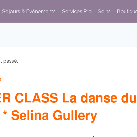
Séjours & Évènements
Services Pro
Soins
Boutiqu
t passé.
s
R CLASS La danse du
 * Selina Gullery