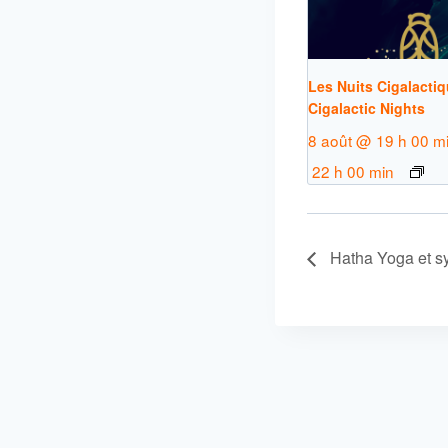
Les Nuits Cigalactiq
Cigalactic Nights
8 août @ 19 h 00 m
22 h 00 min
Hatha Yoga et s