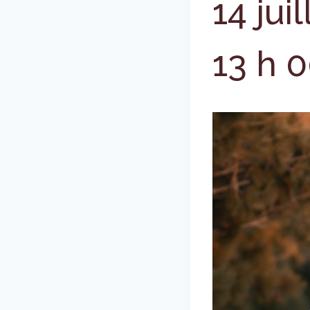
14 jui
13 h 