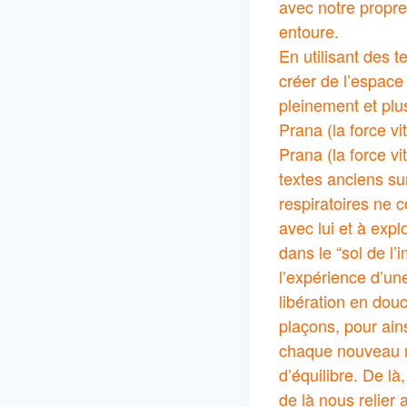
avec notre propre
entoure.
En utilisant des 
créer de l’espace 
pleinement et pl
Prana (la force v
Prana (la force vi
textes anciens su
respiratoires ne c
avec lui et à expl
dans le “sol de l’
l’expérience d’une
libération en dou
plaçons, pour ains
chaque nouveau mo
d’équilibre. De l
de là nous relier