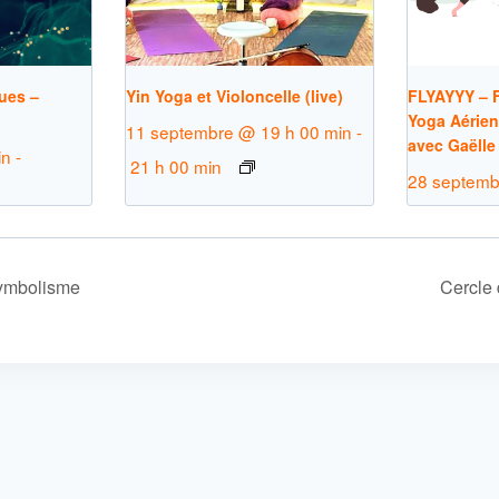
ues –
Yin Yoga et Violoncelle (live)
FLYAYYY – F
Yoga Aérien
11 septembre @ 19 h 00 min
-
avec Gaëlle
in
-
21 h 00 min
28 septemb
ymbolisme
Cercle