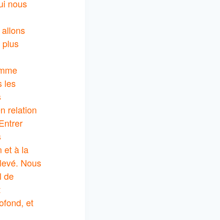
ui nous
 allons
 plus
comme
s les
s
n relation
 Entrer
s
 et à la
élevé. Nous
l de
t
ofond, et