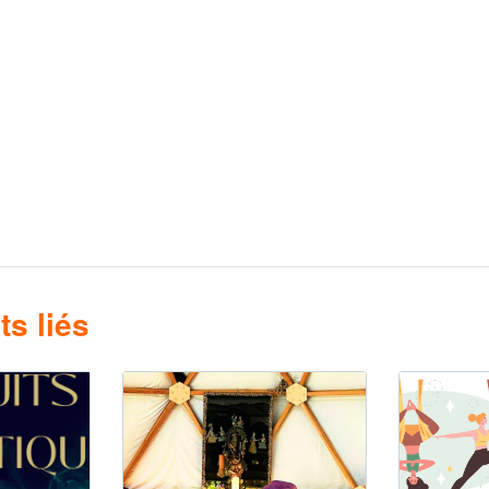
s liés