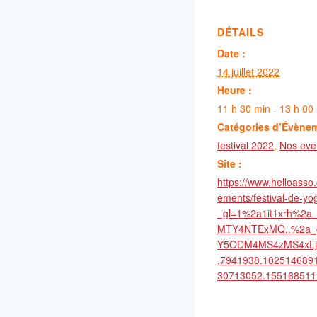
DÉTAILS
Date :
14 juillet 2022
Heure :
11 h 30 min - 13 h 00
Catégories d’Évène
festival 2022
,
Nos ev
Site :
https://www.helloasso
ements/festival-de-y
_gl=1%2a1it1xrh%
MTY4NTExMQ..%2a
Y5ODM4MS4zMS4xLj
.7941938.102514689
30713052.155168511