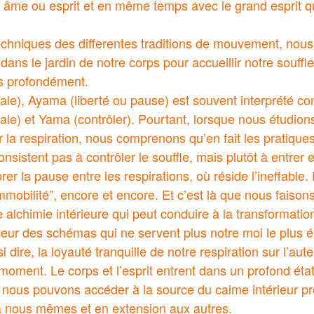
 âme ou esprit et en même temps avec le grand esprit q
techniques des differentes traditions de mouvement, nous
dans le jardin de notre corps pour accueillir notre souffle
us profondément.
itale), Ayama (liberté ou pause) est souvent interprété 
tale) et Yama (contrôler). Pourtant, lorsque nous étudion
r la respiration, nous comprenons qu’en fait les pratique
onsistent pas à contrôler le souffle, mais plutôt à entrer e
orer la pause entre les respirations, où réside l’ineffable.
immobilité”, encore et encore. Et c’est là que nous faison
 alchimie intérieure qui peut conduire à la transformation
ceur des schémas qui ne servent plus notre moi le plus 
i dire, la loyauté tranquille de notre respiration sur l’aute
ment. Le corps et l’esprit entrent dans un profond éta
à, nous pouvons accéder à la source du calme intérieur pr
 a nous mêmes et en extension aux autres.