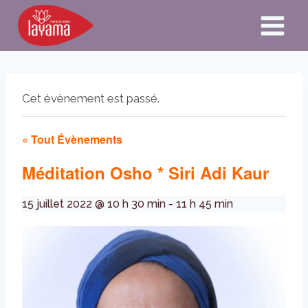
Aller
au
contenu
Cet évènement est passé.
« Tout Évènements
Méditation Osho * Siri Adi Kaur
15 juillet 2022 @ 10 h 30 min
-
11 h 45 min