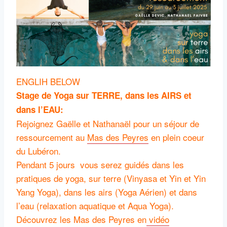
ENGLIH BELOW
Stage de Yoga sur TERRE, dans les AIRS et
dans l’EAU:
Rejoignez Gaëlle et Nathanaël pour un séjour de
ressourcement au
Mas des Peyres
en plein coeur
du Lubéron.
Pendant 5 jours vous serez guidés dans les
pratiques de yoga, sur terre (Vinyasa et Yin et Yin
Yang Yoga), dans les airs (Yoga Aérien) et dans
l’eau (relaxation aquatique et Aqua Yoga).
Découvrez les Mas des Peyres en
vidéo