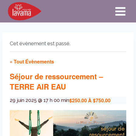
Aller
au
contenu
Cet évènement est passé.
« Tout Évènements
Séjour de ressourcement –
TERRE AIR EAU
$250.00 À $750.00
29 juin 2025 @ 17 h 00 min