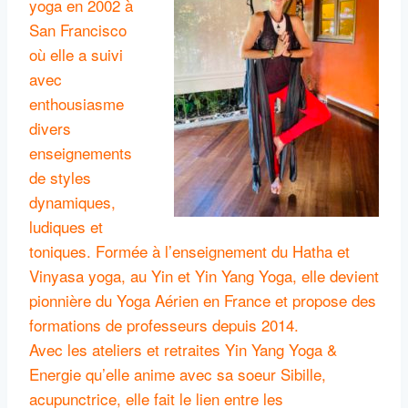
yoga en 2002 à
San Francisco
où elle a suivi
avec
enthousiasme
divers
enseignements
de styles
dynamiques,
ludiques et
toniques. Formée à l’enseignement du Hatha et
Vinyasa yoga, au Yin et Yin Yang Yoga, elle devient
pionnière du Yoga Aérien en France et propose des
formations de professeurs depuis 2014.
Avec les ateliers et retraites Yin Yang Yoga &
Energie qu’elle anime avec sa soeur Sibille,
acupunctrice, elle fait le lien entre les