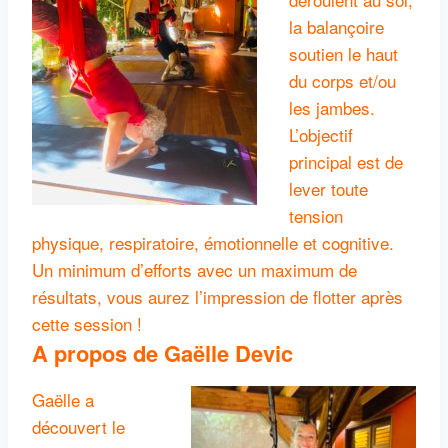
la balançoire
soutien le haut
du corps et/ou
les jambes.
L’objectif
principal est de
lever toute
tension
physique, respiratoire, émotionnelle et cognitive.
Un minimum d’efforts avec un maximum de
résultats, vous aurez l’impression de flotter après
cette session !
A propos de Gaëlle Devic
Gaëlle a
découvert le