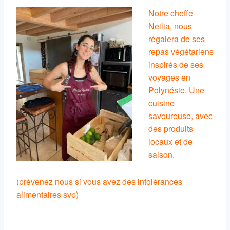
Notre cheffe
Neilia, nous
régalera de ses
repas végétariens
inspirés de ses
voyages en
Polynésie. Une
cuisine
savoureuse, avec
des produits
locaux et de
saison.
(prévenez nous si vous avez des intolérances
alimentaires svp)