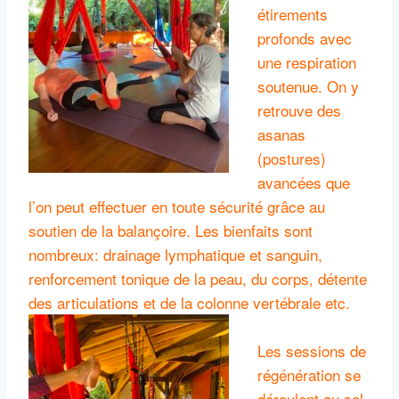
étirements
profonds avec
une respiration
soutenue. On y
retrouve des
asanas
(postures)
avancées que
l’on peut effectuer en toute sécurité grâce au
soutien de la balançoire. Les bienfaits sont
nombreux: drainage lymphatique et sanguin,
renforcement tonique de la peau, du corps, détente
des articulations et de la colonne vertébrale etc.
Les sessions de
régénération se
déroulent au sol,