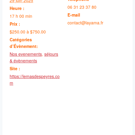
29 juin 2025
06 31 23 37 80
Heure :
E-mail
17 h 00 min
contact@layama.fr
Prix :
$250.00 à $750.00
Catégories
d’Évènement:
Nos evenements
,
séjours
& évènements
Site :
https://lemasdespeyres.co
m