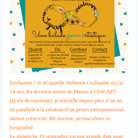
Enchantée ! Je m’appelle Nolwenn Guillaume et j’ai
24 ans. En dernière année de Master à l’ESCAET
(école de tourisme), je travaille depuis plus d’un an,
en parallele à la création d’un projet entrepreneurial
melant créativité, découverte, permaculture et
hospitalité.
Le dimanche 19 septembre est une grande date pour