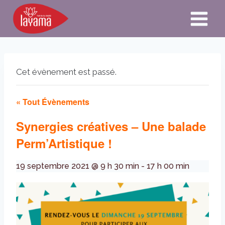
Aller
au
contenu
Cet évènement est passé.
« Tout Évènements
Synergies créatives – Une balade
Perm’Artistique !
19 septembre 2021 @ 9 h 30 min
-
17 h 00 min