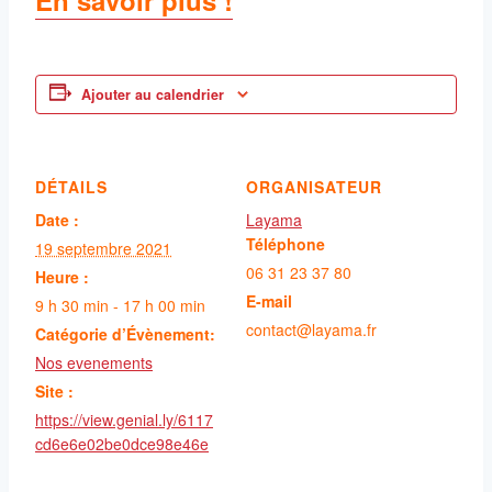
Ajouter au calendrier
DÉTAILS
ORGANISATEUR
Date :
Layama
Téléphone
19 septembre 2021
06 31 23 37 80
Heure :
E-mail
9 h 30 min - 17 h 00 min
contact@layama.fr
Catégorie d’Évènement:
Nos evenements
Site :
https://view.genial.ly/6117
cd6e6e02be0dce98e46e