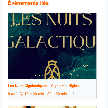
Évènements liés
Les Nuits Cigalactiques – Cigalactic Nights
8 août @ 19 h 00 min
-
22 h 00 min