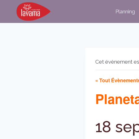
Aller
Planning
au
contenu
Cet évènement es
« Tout Évènement
Planet
18 se