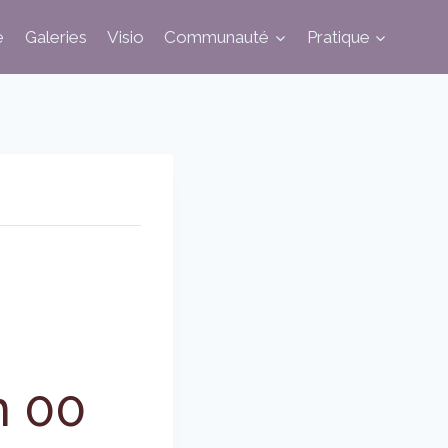
e
Galeries
Visio
Communauté
Pratique
h 00