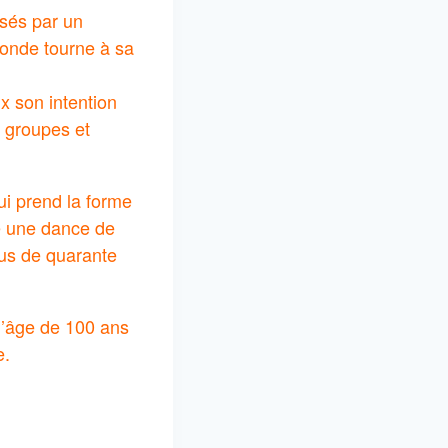
lsés par un
ronde tourne à sa
 son intention
s groupes et
ui prend la forme
dre une dance de
lus de quarante
l’âge de 100 ans
e.