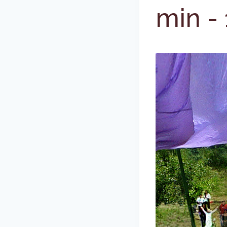
min
-