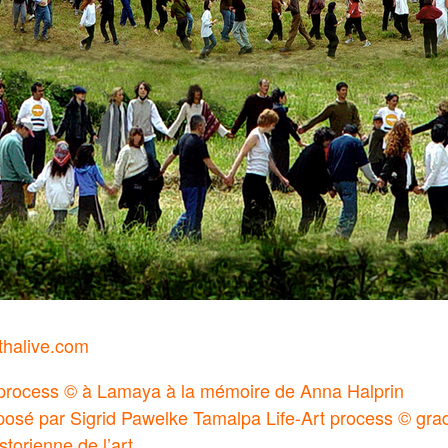
thalive.com
 process © à Lamaya à la mémoire de Anna Halprin
osé par Sigrid Pawelke Tamalpa Life-Art process © gra
torienne de l’art