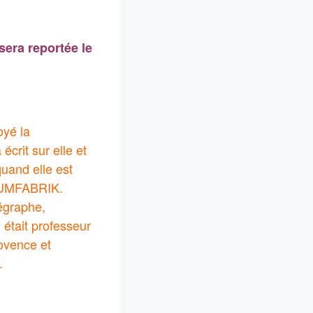
sera reportée le
oyé la
crit sur elle et
quand elle est
RAUMFABRIK.
égraphe,
 était professeur
rovence et
.