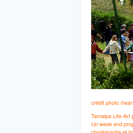
crédit photo ©ear
Tamalpa Life-Art
Un week end prop
chorégraphe et his