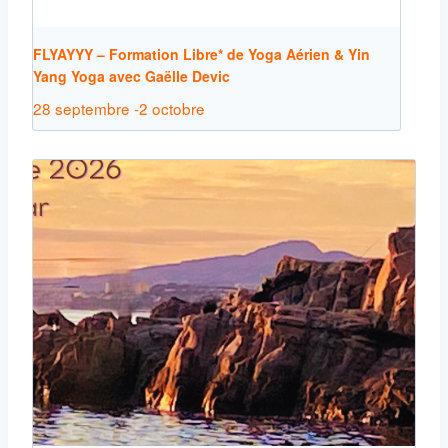
FLYAYYY – Formation Libre* de Yoga Aérien & Yin
Yang Yoga avec Gaëlle Devic
28 septembre
-
2 octobre