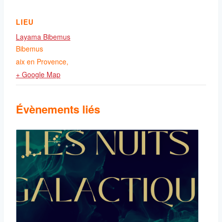
LIEU
Layama Bibemus
Bibemus
aix en Provence
,
+ Google Map
Évènements liés