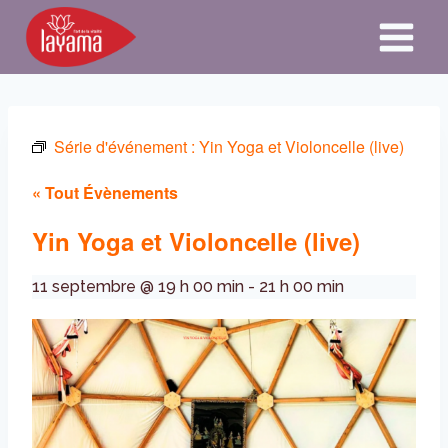
Aller
au
contenu
Série d'événement :
Yin Yoga et Violoncelle (live)
« Tout Évènements
Yin Yoga et Violoncelle (live)
11 septembre @ 19 h 00 min
-
21 h 00 min