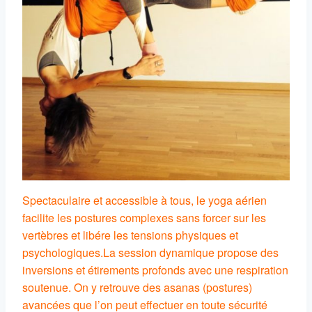
Spectaculaire et accessible à tous, le yoga aérien
facilite les postures complexes sans forcer sur les
vertèbres et libére les tensions physiques et
psychologiques.
La session dynamique propose des
inversions et étirements profonds avec une respiration
soutenue. On y retrouve des asanas (postures)
avancées que l’on peut effectuer en toute sécurité