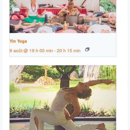
Yin Yoga
9 août @ 19 h 00 min
-
20 h 15 min