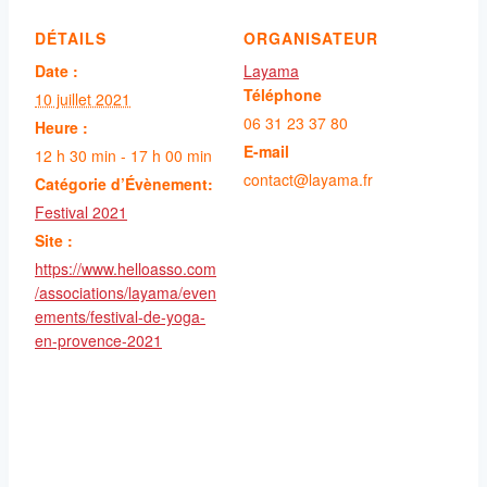
DÉTAILS
ORGANISATEUR
Date :
Layama
Téléphone
10 juillet 2021
06 31 23 37 80
Heure :
E-mail
12 h 30 min - 17 h 00 min
contact@layama.fr
Catégorie d’Évènement:
Festival 2021
Site :
https://www.helloasso.com
/associations/layama/even
ements/festival-de-yoga-
en-provence-2021