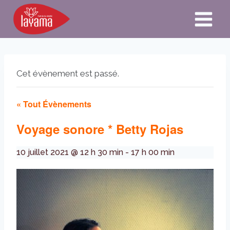
Aller
au
contenu
Cet évènement est passé.
« Tout Évènements
Voyage sonore * Betty Rojas
10 juillet 2021 @ 12 h 30 min
-
17 h 00 min