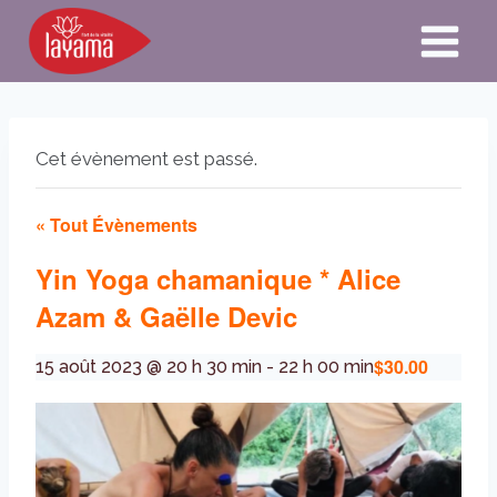
Aller
au
contenu
Cet évènement est passé.
« Tout Évènements
Yin Yoga chamanique * Alice
Azam & Gaëlle Devic
$30.00
15 août 2023 @ 20 h 30 min
-
22 h 00 min