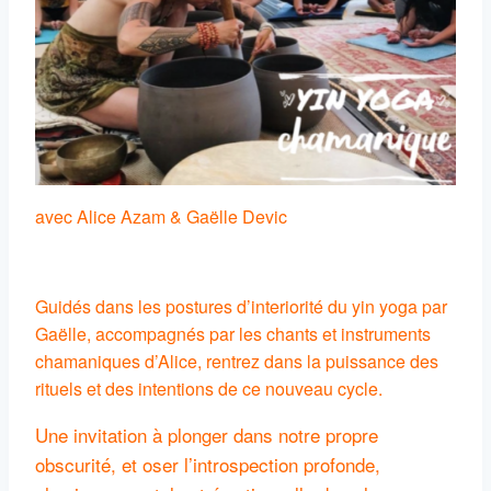
avec Alice Azam & Gaëlle Devic
Guidés dans les postures d’interiorité du yin yoga par
Gaëlle, accompagnés par les chants et instruments
chamaniques d’Alice, rentrez dans la puissance des
rituels et des intentions de ce nouveau cycle.
Une invitation à plonger dans notre propre
obscurité, et oser l’introspection profonde,