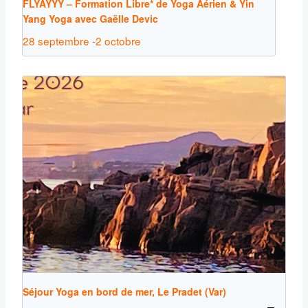
FLYAYYY – Formation Libre* de Yoga Aérien & Yin
Yang Yoga avec Gaëlle Devic
28 septembre
-
2 octobre
Séjour Yoga en bord de mer, Le Pradet (Var)